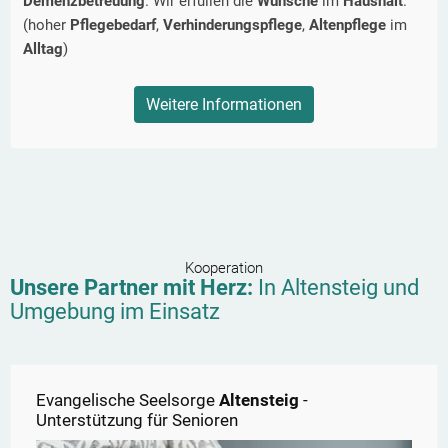
Demenzbetreuung
. Wir erfüllen die
Wünsche
im
Haushalt
.
(hoher
Pflegebedarf
,
Verhinderungspflege
,
Altenpflege
im
Alltag
)
Weitere Informationen
Kooperation
Unsere Partner mit Herz:
In
Altensteig
und
Umgebung im Einsatz
Evangelische Seelsorge
Altensteig
-
Unterstützung für Senioren