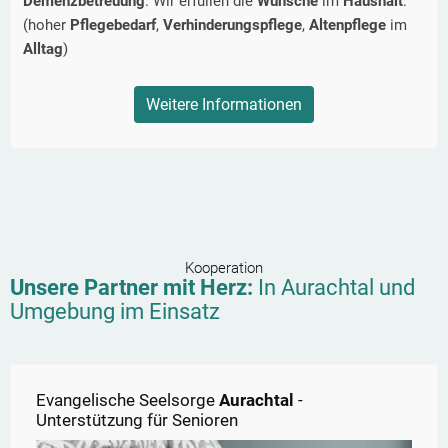
Demenzbetreuung
. Wir erfüllen die
Wünsche
im
Haushalt
.
(hoher
Pflegebedarf
,
Verhinderungspflege
,
Altenpflege
im
Alltag
)
Weitere Informationen
Kooperation
Unsere Partner mit Herz:
In
Aurachtal
und
Umgebung im Einsatz
Evangelische Seelsorge
Aurachtal
-
Unterstützung für Senioren