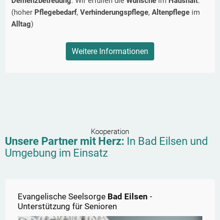
Demenzbetreuung
. Wir erfüllen die
Wünsche
im
Haushalt
.
(hoher
Pflegebedarf
,
Verhinderungspflege
,
Altenpflege
im
Alltag
)
Weitere Informationen
Kooperation
Unsere Partner mit Herz:
In
Bad Eilsen
und
Umgebung im Einsatz
Evangelische Seelsorge
Bad Eilsen
-
Unterstützung für Senioren