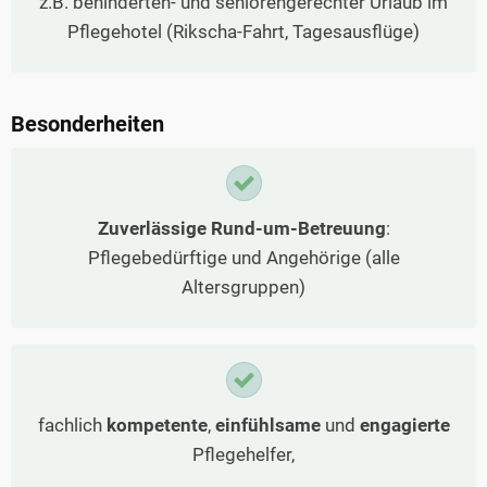
z.B. behinderten- und seniorengerechter Urlaub im
Pflegehotel (Rikscha-Fahrt, Tagesausflüge)
Besonderheiten
Zuverlässige Rund-um-Betreuung
:
Pflegebedürftige und Angehörige (alle
Altersgruppen)
fachlich
kompetente
,
einfühlsame
und
engagierte
Pflegehelfer,