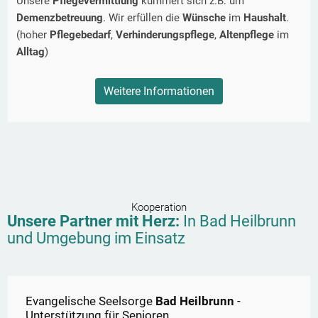
Unsere
Pflegevermittlung
kümmert sich z.B. um
Demenzbetreuung
. Wir erfüllen die
Wünsche
im
Haushalt
.
(hoher
Pflegebedarf
,
Verhinderungspflege
,
Altenpflege
im
Alltag
)
Weitere Informationen
Kooperation
Unsere Partner mit Herz:
In
Bad Heilbrunn
und Umgebung im Einsatz
Evangelische Seelsorge
Bad Heilbrunn
-
Unterstützung für Senioren