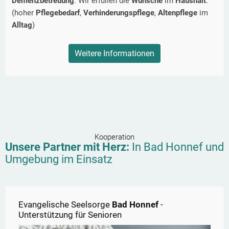
Demenzbetreuung
. Wir erfüllen die
Wünsche
im
Haushalt
.
(hoher
Pflegebedarf
,
Verhinderungspflege
,
Altenpflege
im
Alltag
)
Weitere Informationen
Kooperation
Unsere Partner mit Herz:
In
Bad Honnef
und
Umgebung im Einsatz
Evangelische Seelsorge
Bad Honnef
-
Unterstützung für Senioren