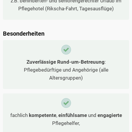
z.B. behinderten- und seniorengerechter Urlaub im
Pflegehotel (Rikscha-Fahrt, Tagesausflüge)
Besonderheiten
Zuverlässige Rund-um-Betreuung
:
Pflegebedürftige und Angehörige (alle
Altersgruppen)
fachlich
kompetente
,
einfühlsame
und
engagierte
Pflegehelfer,