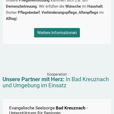
Unsere
Pflegevermittlung
kümmert sich z.B. um
Demenzbetreuung
. Wir erfüllen die
Wünsche
im
Haushalt
.
(hoher
Pflegebedarf
,
Verhinderungspflege
,
Altenpflege
im
Alltag
)
Weitere Informationen
Kooperation
Unsere Partner mit Herz:
In
Bad Kreuznach
und Umgebung im Einsatz
Evangelische Seelsorge
Bad Kreuznach
-
Unterstützung für Senioren