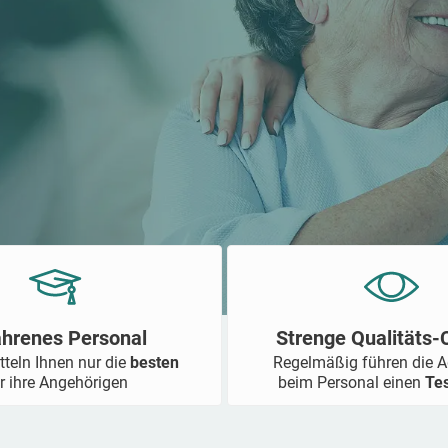
ahrenes Personal
Strenge Qualitäts
tteln Ihnen nur die
besten
Regelmäßig führen die 
r ihre Angehörigen
beim Personal einen
Te