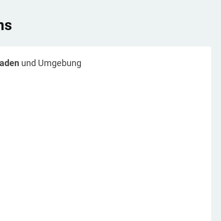
ns
gaden
und Umgebung