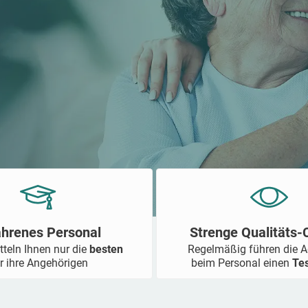
ahrenes Personal
Strenge Qualitäts
tteln Ihnen nur die
besten
Regelmäßig führen die 
r ihre Angehörigen
beim Personal einen
Te