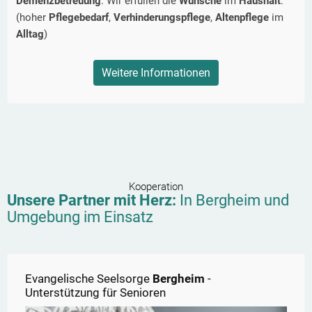
Demenzbetreuung
. Wir erfüllen die
Wünsche
im
Haushalt
.
(hoher
Pflegebedarf
,
Verhinderungspflege
,
Altenpflege
im
Alltag
)
Weitere Informationen
Kooperation
Unsere Partner mit Herz:
In
Bergheim
und
Umgebung im Einsatz
Evangelische Seelsorge
Bergheim
-
Unterstützung für Senioren