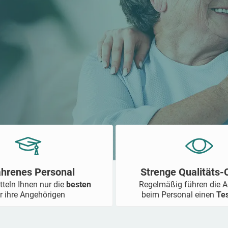
ahrenes Personal
Strenge Qualitäts
tteln Ihnen nur die
besten
Regelmäßig führen die 
r ihre Angehörigen
beim Personal einen
Te