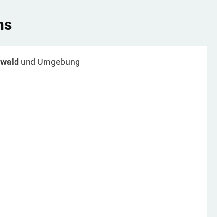
ns
swald
und Umgebung