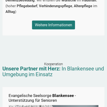
Demenzbetreuung
. Wir erfüllen die
Wünsche
im
Haushalt
.
(hoher
Pflegebedarf
,
Verhinderungspflege
,
Altenpflege
im
Alltag
)
Weitere Informationen
Kooperation
Unsere Partner mit Herz:
In
Blankensee
und
Umgebung im Einsatz
Evangelische Seelsorge
Blankensee
-
Unterstützung für Senioren