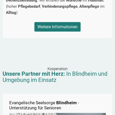
Demenzbetreuung
. Wir erfüllen die
Wünsche
im
Haushalt
.
(hoher
Pflegebedarf
,
Verhinderungspflege
,
Altenpflege
im
Alltag
)
Weitere Informationen
Kooperation
Unsere Partner mit Herz:
In
Blindheim
und
Umgebung im Einsatz
Evangelische Seelsorge
Blindheim
-
Unterstützung für Senioren