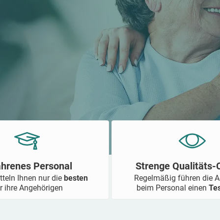
ahrenes Personal
Strenge Qualitäts
tteln Ihnen nur die
besten
Regelmäßig führen die 
r ihre Angehörigen
beim Personal einen
Te