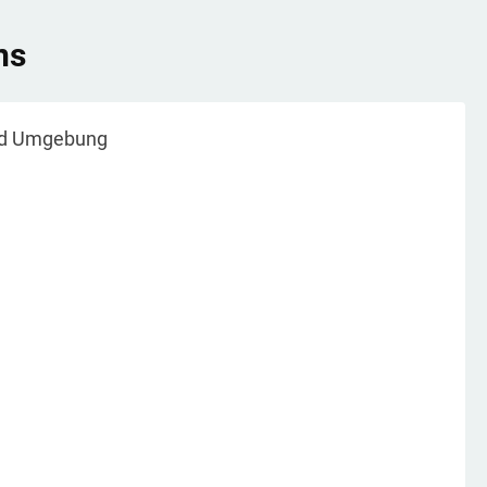
ns
d Umgebung