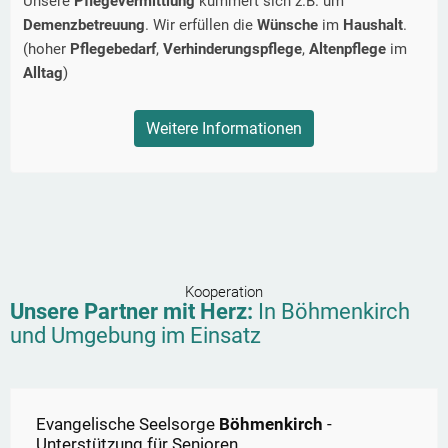
Unsere
Pflegevermittlung
kümmert sich z.B. um
Demenzbetreuung
. Wir erfüllen die
Wünsche
im
Haushalt
.
(hoher
Pflegebedarf
,
Verhinderungspflege
,
Altenpflege
im
Alltag
)
Weitere Informationen
Kooperation
Unsere Partner mit Herz:
In
Böhmenkirch
und Umgebung im Einsatz
Evangelische Seelsorge
Böhmenkirch
-
Unterstützung für Senioren