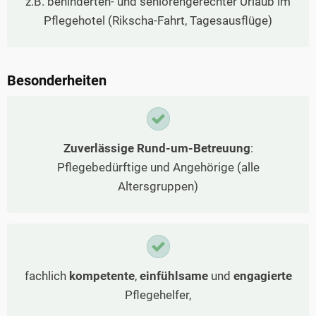
z.B. behinderten- und seniorengerechter Urlaub im
Pflegehotel (Rikscha-Fahrt, Tagesausflüge)
Besonderheiten
Zuverlässige Rund-um-Betreuung
:
Pflegebedürftige und Angehörige (alle
Altersgruppen)
fachlich
kompetente
,
einfühlsame
und
engagierte
Pflegehelfer,