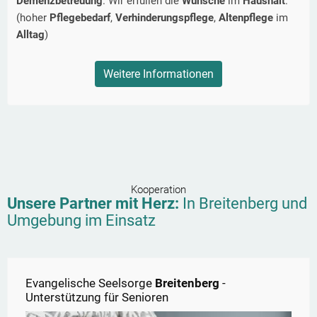
Demenzbetreuung
. Wir erfüllen die
Wünsche
im
Haushalt
.
(hoher
Pflegebedarf
,
Verhinderungspflege
,
Altenpflege
im
Alltag
)
Weitere Informationen
Kooperation
Unsere Partner mit Herz:
In
Breitenberg
und
Umgebung im Einsatz
Evangelische Seelsorge
Breitenberg
-
Unterstützung für Senioren