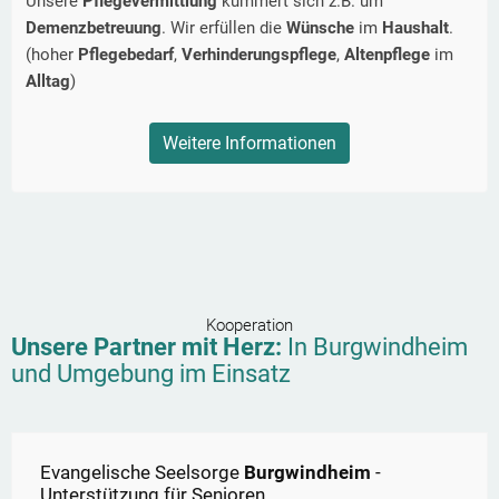
Unsere
Pflegevermittlung
kümmert sich z.B. um
Demenzbetreuung
. Wir erfüllen die
Wünsche
im
Haushalt
.
(hoher
Pflegebedarf
,
Verhinderungspflege
,
Altenpflege
im
Alltag
)
Weitere Informationen
Kooperation
Unsere Partner mit Herz:
In
Burgwindheim
und Umgebung im Einsatz
Evangelische Seelsorge
Burgwindheim
-
Unterstützung für Senioren