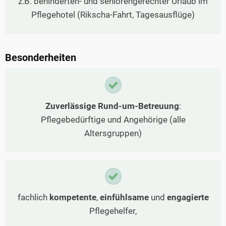
z.B. behinderten- und seniorengerechter Urlaub im
Pflegehotel (Rikscha-Fahrt, Tagesausflüge)
Besonderheiten
Zuverlässige Rund-um-Betreuung
:
Pflegebedürftige und Angehörige (alle
Altersgruppen)
fachlich
kompetente
,
einfühlsame
und
engagierte
Pflegehelfer,