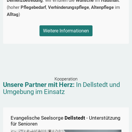
Demenzbetreuung
. Wir erfüllen die
Wünsche
im
Haushalt
.
(hoher
Pflegebedarf
,
Verhinderungspflege
,
Altenpflege
im
Alltag
)
Weitere Informationen
Kooperation
Unsere Partner mit Herz:
In
Dellstedt
und
Umgebung im Einsatz
Evangelische Seelsorge
Dellstedt
- Unterstützung
für Senioren