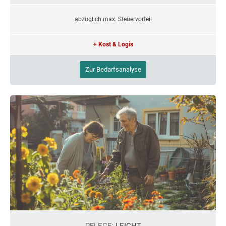
abzüglich max. Steuervorteil
+ Kost & Logis
Zur Bedarfsanalyse
PFLEGE:
LEICHT