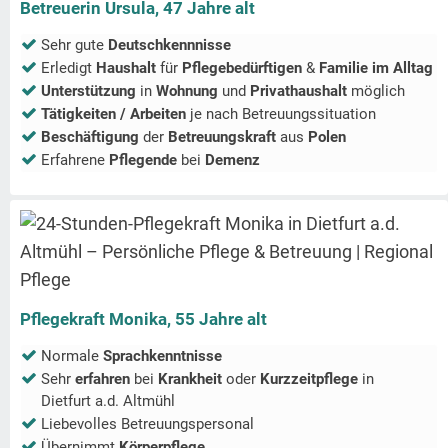
Betreuerin Ursula, 47 Jahre alt
Sehr gute
Deutschkennnisse
Erledigt
Haushalt
für
Pflegebedürftigen
&
Familie im Alltag
Unterstützung
in
Wohnung
und
Privathaushalt
möglich
Tätigkeiten / Arbeiten
je nach Betreuungssituation
Beschäftigung
der
Betreuungskraft
aus
Polen
Erfahrene
Pflegende
bei
Demenz
Pflegekraft Monika, 55 Jahre alt
Normale
Sprachkenntnisse
Sehr
erfahren
bei
Krankheit
oder
Kurzzeitpflege
in
Dietfurt a.d. Altmühl
Liebevolles Betreuungspersonal
Übernimmt
Körperpflege