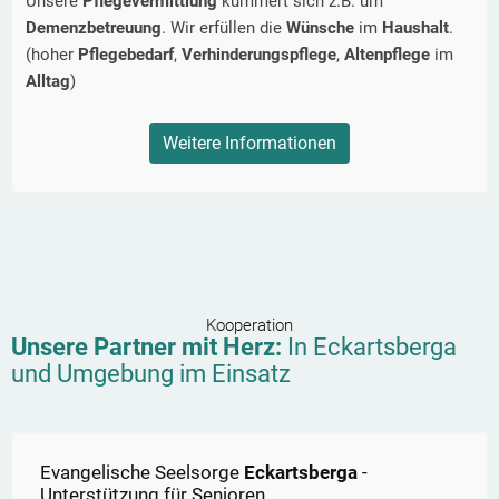
Unsere
Pflegevermittlung
kümmert sich z.B. um
Demenzbetreuung
. Wir erfüllen die
Wünsche
im
Haushalt
.
(hoher
Pflegebedarf
,
Verhinderungspflege
,
Altenpflege
im
Alltag
)
Weitere Informationen
Kooperation
Unsere Partner mit Herz:
In
Eckartsberga
und Umgebung im Einsatz
Evangelische Seelsorge
Eckartsberga
-
Unterstützung für Senioren