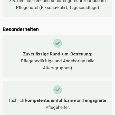
z.B. behinderten- und seniorengerechter Urlaub im
Pflegehotel (Rikscha-Fahrt, Tagesausflüge)
Besonderheiten
Zuverlässige Rund-um-Betreuung
:
Pflegebedürftige und Angehörige (alle
Altersgruppen)
fachlich
kompetente
,
einfühlsame
und
engagierte
Pflegehelfer,