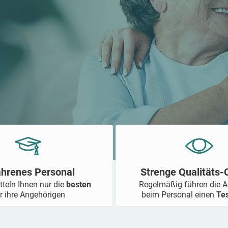
ahrenes Personal
Strenge Qualitäts
tteln Ihnen nur die
besten
Regelmäßig führen die 
r ihre Angehörigen
beim Personal einen
Te