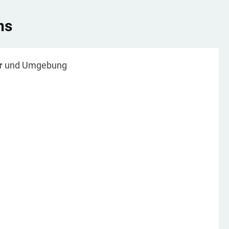
ns
r
und Umgebung