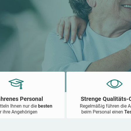
ahrenes Personal
Strenge Qualitäts
tteln Ihnen nur die
besten
Regelmäßig führen die 
r ihre Angehörigen
beim Personal einen
Te