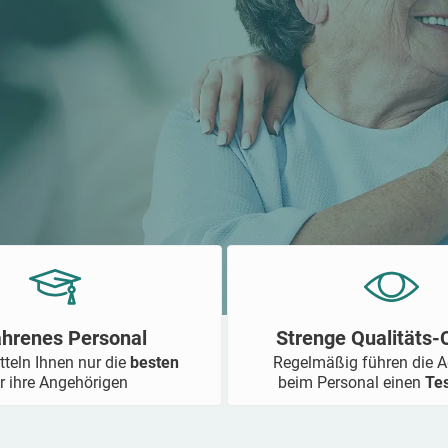
ahrenes Personal
Strenge Qualitäts
tteln Ihnen nur die
besten
Regelmäßig führen die 
r ihre Angehörigen
beim Personal einen
Te