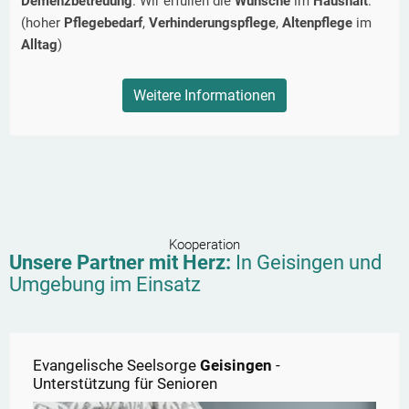
Demenzbetreuung
. Wir erfüllen die
Wünsche
im
Haushalt
.
(hoher
Pflegebedarf
,
Verhinderungspflege
,
Altenpflege
im
Alltag
)
Weitere Informationen
Kooperation
Unsere Partner mit Herz:
In
Geisingen
und
Umgebung im Einsatz
Evangelische Seelsorge
Geisingen
-
Unterstützung für Senioren