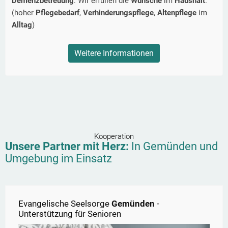
Demenzbetreuung
. Wir erfüllen die
Wünsche
im
Haushalt
.
(hoher
Pflegebedarf
,
Verhinderungspflege
,
Altenpflege
im
Alltag
)
Weitere Informationen
Kooperation
Unsere Partner mit Herz:
In
Gemünden
und
Umgebung im Einsatz
Evangelische Seelsorge
Gemünden
-
Unterstützung für Senioren