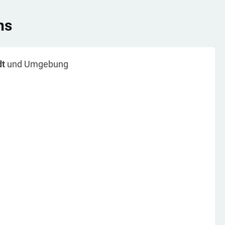
ns
dt
und Umgebung