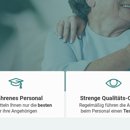
ahrenes Personal
Strenge Qualitäts
tteln Ihnen nur die
besten
Regelmäßig führen die 
r ihre Angehörigen
beim Personal einen
Te