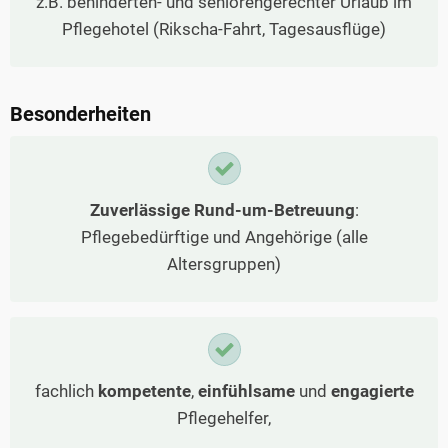
z.B. behinderten- und seniorengerechter Urlaub im
Pflegehotel (Rikscha-Fahrt, Tagesausflüge)
Besonderheiten
Zuverlässige Rund-um-Betreuung
:
Pflegebedürftige und Angehörige (alle
Altersgruppen)
fachlich
kompetente
,
einfühlsame
und
engagierte
Pflegehelfer,