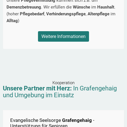
Unsere
Pflegevermittlung
kümmert sich z.B. um
Demenzbetreuung
. Wir erfüllen die
Wünsche
im
Haushalt
.
(hoher
Pflegebedarf
,
Verhinderungspflege
,
Altenpflege
im
Alltag
)
Weitere Informationen
Kooperation
Unsere Partner mit Herz:
In
Grafengehaig
und Umgebung im Einsatz
Evangelische Seelsorge
Grafengehaig
-
Unterstützung für Senioren