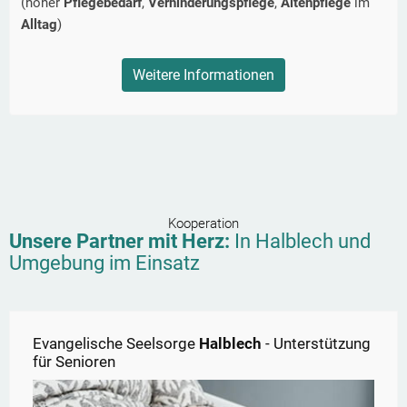
(hoher
Pflegebedarf
,
Verhinderungspflege
,
Altenpflege
im
Alltag
)
Weitere Informationen
Kooperation
Unsere Partner mit Herz:
In
Halblech
und
Umgebung im Einsatz
Evangelische Seelsorge
Halblech
- Unterstützung
für Senioren