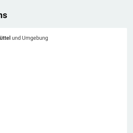
ns
ttel
und Umgebung