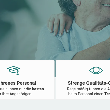
ahrenes Personal
Strenge Qualitäts
tteln Ihnen nur die
besten
Regelmäßig führen die 
r ihre Angehörigen
beim Personal einen
Te