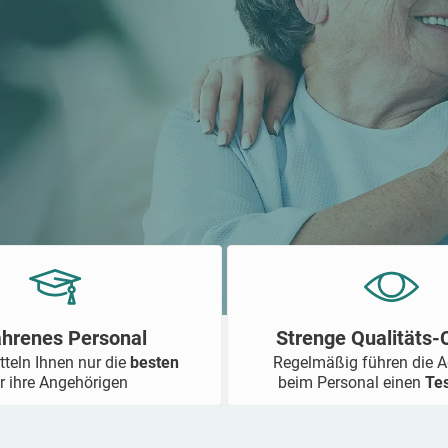
ahrenes Personal
Strenge Qualitäts
tteln Ihnen nur die
besten
Regelmäßig führen die 
r ihre Angehörigen
beim Personal einen
Te