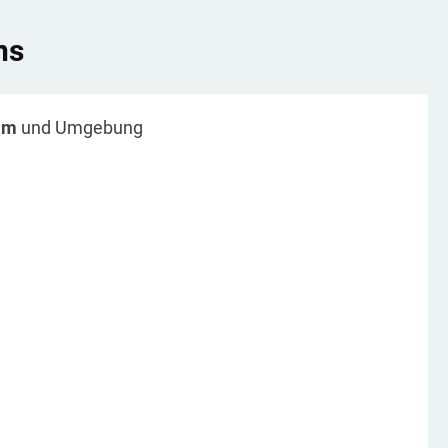
ns
im
und Umgebung