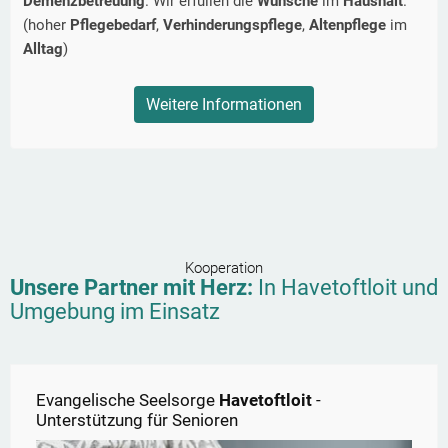
Demenzbetreuung
. Wir erfüllen die
Wünsche
im
Haushalt
.
(hoher
Pflegebedarf
,
Verhinderungspflege
,
Altenpflege
im
Alltag
)
Weitere Informationen
Kooperation
Unsere Partner mit Herz:
In
Havetoftloit
und
Umgebung im Einsatz
Evangelische Seelsorge
Havetoftloit
-
Unterstützung für Senioren