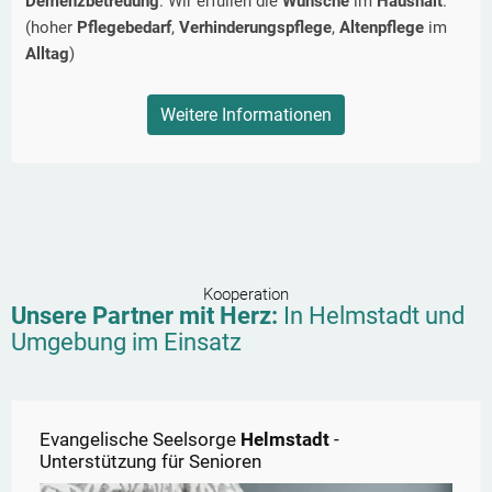
Demenzbetreuung
. Wir erfüllen die
Wünsche
im
Haushalt
.
(hoher
Pflegebedarf
,
Verhinderungspflege
,
Altenpflege
im
Alltag
)
Weitere Informationen
Kooperation
Unsere Partner mit Herz:
In
Helmstadt
und
Umgebung im Einsatz
Evangelische Seelsorge
Helmstadt
-
Unterstützung für Senioren