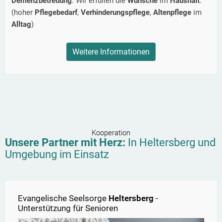
Demenzbetreuung
. Wir erfüllen die
Wünsche
im
Haushalt
.
(hoher
Pflegebedarf
,
Verhinderungspflege
,
Altenpflege
im
Alltag
)
Weitere Informationen
Kooperation
Unsere Partner mit Herz:
In
Heltersberg
und
Umgebung im Einsatz
Evangelische Seelsorge
Heltersberg
-
Unterstützung für Senioren