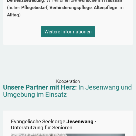
Demenzbetreuung
. Wir erfüllen die
Wünsche
im
Haushalt
.
(hoher
Pflegebedarf
,
Verhinderungspflege
,
Altenpflege
im
Alltag
)
Weitere Informationen
Kooperation
Unsere Partner mit Herz:
In
Jesenwang
und
Umgebung im Einsatz
Evangelische Seelsorge
Jesenwang
-
Unterstützung für Senioren