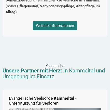
Demenzbetreuung
. Wir erfüllen die
Wünsche
im
Haushalt
.
(hoher
Pflegebedarf
,
Verhinderungspflege
,
Altenpflege
im
Alltag
)
Weitere Informationen
Kooperation
Unsere Partner mit Herz:
In
Kammeltal
und
Umgebung im Einsatz
Evangelische Seelsorge
Kammeltal
-
Unterstützung für Senioren