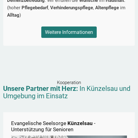
Demenzbetreuung
. Wir erfüllen die
Wünsche
im
Haushalt
.
(hoher
Pflegebedarf
,
Verhinderungspflege
,
Altenpflege
im
Alltag
)
Weitere Informationen
Kooperation
Unsere Partner mit Herz:
In
Künzelsau
und
Umgebung im Einsatz
Evangelische Seelsorge
Künzelsau
-
Unterstützung für Senioren