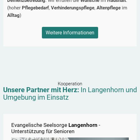
Demenzbetreuung
. Wir erfüllen die
Wünsche
im
Haushalt
.
(hoher
Pflegebedarf
,
Verhinderungspflege
,
Altenpflege
im
Alltag
)
Weitere Informationen
Kooperation
Unsere Partner mit Herz:
In
Langenhorn
und
Umgebung im Einsatz
Evangelische Seelsorge
Langenhorn
-
Unterstützung für Senioren