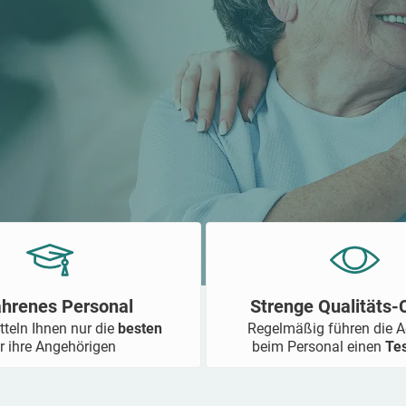
ahrenes Personal
Strenge Qualitäts
tteln Ihnen nur die
besten
Regelmäßig führen die 
r ihre Angehörigen
beim Personal einen
Te