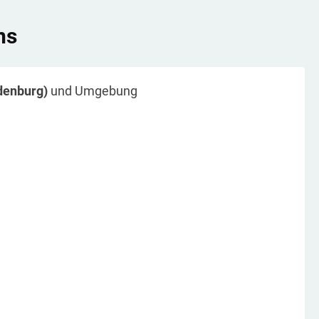
ns
denburg)
und Umgebung