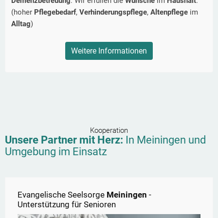
Demenzbetreuung
. Wir erfüllen die
Wünsche
im
Haushalt
.
(hoher
Pflegebedarf
,
Verhinderungspflege
,
Altenpflege
im
Alltag
)
Weitere Informationen
Kooperation
Unsere Partner mit Herz:
In
Meiningen
und
Umgebung im Einsatz
Evangelische Seelsorge
Meiningen
-
Unterstützung für Senioren