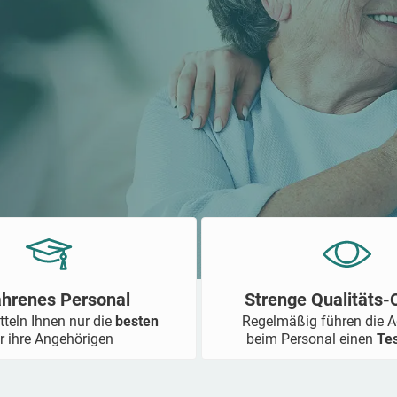
ahrenes Personal
Strenge Qualitäts
tteln Ihnen nur die
besten
Regelmäßig führen die 
r ihre Angehörigen
beim Personal einen
Te