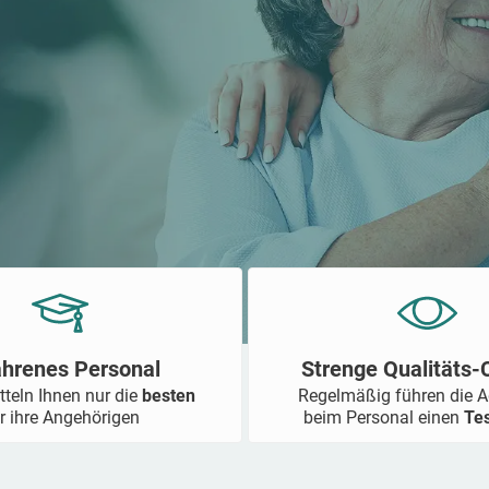
ahrenes Personal
Strenge Qualitäts
tteln Ihnen nur die
besten
Regelmäßig führen die 
r ihre Angehörigen
beim Personal einen
Te