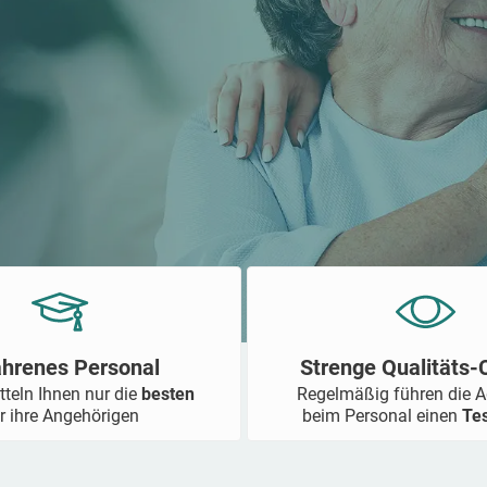
ahrenes Personal
Strenge Qualitäts
tteln Ihnen nur die
besten
Regelmäßig führen die 
r ihre Angehörigen
beim Personal einen
Te