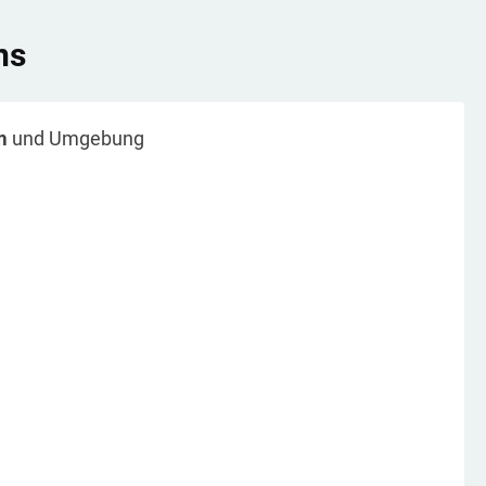
ns
m
und Umgebung