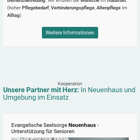
Demenzbetreuung
. Wir erfüllen die
Wünsche
im
Haushalt
.
(hoher
Pflegebedarf
,
Verhinderungspflege
,
Altenpflege
im
Alltag
)
Weitere Informationen
Kooperation
Unsere Partner mit Herz:
In
Neuenhaus
und
Umgebung im Einsatz
Evangelische Seelsorge
Neuenhaus
-
Unterstützung für Senioren