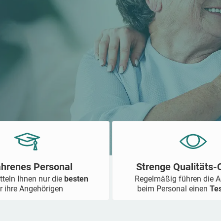
ahrenes Personal
Strenge Qualitäts
tteln Ihnen nur die
besten
Regelmäßig führen die 
r ihre Angehörigen
beim Personal einen
Te