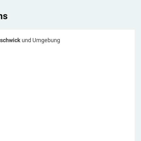
ns
nschwick
und Umgebung