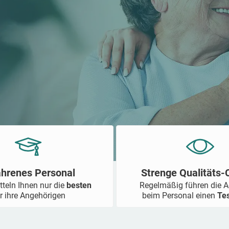
ahrenes Personal
Strenge Qualitäts
tteln Ihnen nur die
besten
Regelmäßig führen die 
r ihre Angehörigen
beim Personal einen
Te