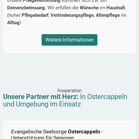
Unsere
Pflegevermittlung
kümmert sich z.B. um
Demenzbetreuung
. Wir erfüllen die
Wünsche
im
Haushalt
.
(hoher
Pflegebedarf
,
Verhinderungspflege
,
Altenpflege
im
Alltag
)
Weitere Informationen
Kooperation
Unsere Partner mit Herz:
In
Ostercappeln
und Umgebung im Einsatz
Evangelische Seelsorge
Ostercappeln
-
Unterstützung für Senioren