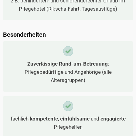
z.B. behinderten- und seniorengerechter Urlaub im
Pflegehotel (Rikscha-Fahrt, Tagesausflüge)
Besonderheiten
Zuverlässige Rund-um-Betreuung
:
Pflegebedürftige und Angehörige (alle
Altersgruppen)
fachlich
kompetente
,
einfühlsame
und
engagierte
Pflegehelfer,