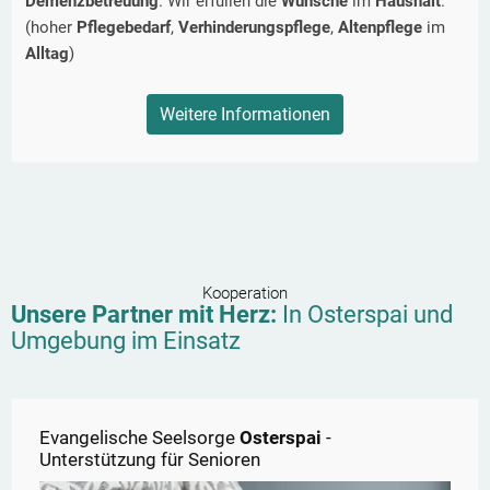
Demenzbetreuung
. Wir erfüllen die
Wünsche
im
Haushalt
.
(hoher
Pflegebedarf
,
Verhinderungspflege
,
Altenpflege
im
Alltag
)
Weitere Informationen
Kooperation
Unsere Partner mit Herz:
In
Osterspai
und
Umgebung im Einsatz
Evangelische Seelsorge
Osterspai
-
Unterstützung für Senioren