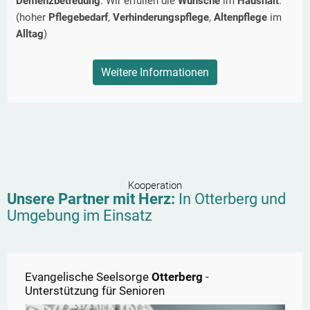
Demenzbetreuung
. Wir erfüllen die
Wünsche
im
Haushalt
.
(hoher
Pflegebedarf
,
Verhinderungspflege
,
Altenpflege
im
Alltag
)
Weitere Informationen
Kooperation
Unsere Partner mit Herz:
In
Otterberg
und
Umgebung im Einsatz
Evangelische Seelsorge
Otterberg
-
Unterstützung für Senioren