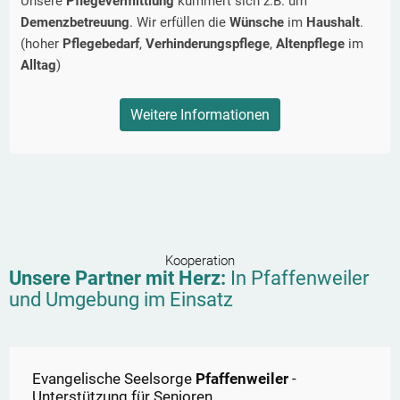
Unsere
Pflegevermittlung
kümmert sich z.B. um
Demenzbetreuung
. Wir erfüllen die
Wünsche
im
Haushalt
.
(hoher
Pflegebedarf
,
Verhinderungspflege
,
Altenpflege
im
Alltag
)
Weitere Informationen
Kooperation
Unsere Partner mit Herz:
In
Pfaffenweiler
und Umgebung im Einsatz
Evangelische Seelsorge
Pfaffenweiler
-
Unterstützung für Senioren