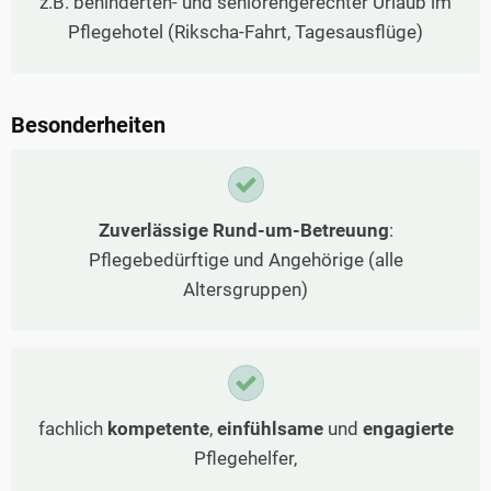
z.B. behinderten- und seniorengerechter Urlaub im
Pflegehotel (Rikscha-Fahrt, Tagesausflüge)
Besonderheiten
Zuverlässige Rund-um-Betreuung
:
Pflegebedürftige und Angehörige (alle
Altersgruppen)
fachlich
kompetente
,
einfühlsame
und
engagierte
Pflegehelfer,