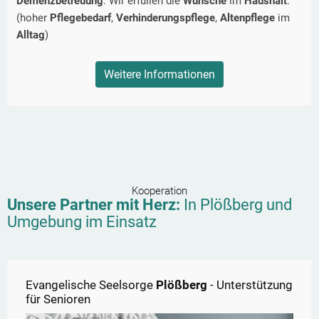
Demenzbetreuung
. Wir erfüllen die
Wünsche
im
Haushalt
.
(hoher
Pflegebedarf
,
Verhinderungspflege
,
Altenpflege
im
Alltag
)
Weitere Informationen
Kooperation
Unsere Partner mit Herz:
In
Plößberg
und
Umgebung im Einsatz
Evangelische Seelsorge
Plößberg
- Unterstützung
für Senioren