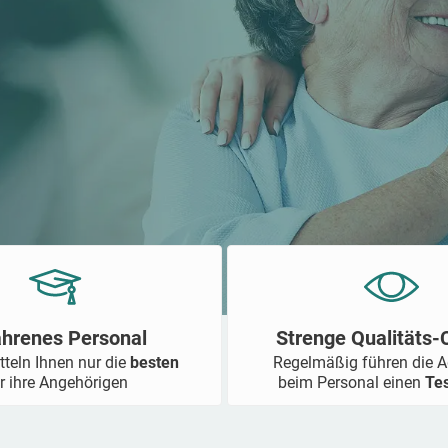
ahrenes Personal
Strenge Qualitäts
tteln Ihnen nur die
besten
Regelmäßig führen die 
r ihre Angehörigen
beim Personal einen
Te